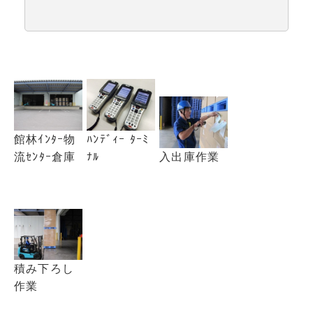
館林ｲﾝﾀｰ物
ﾊﾝﾃﾞｨｰ ﾀｰﾐ
流ｾﾝﾀｰ倉庫
ﾅﾙ
入出庫作業
積み下ろし
作業