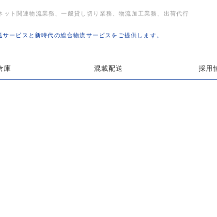
ネット関連物流業務、一般貸し切り業務、物流加工業務、出荷代行
送サービスと新時代の総合物流サービスをご提供します。
倉庫
混載配送
採用
新着情報一覧
News_all