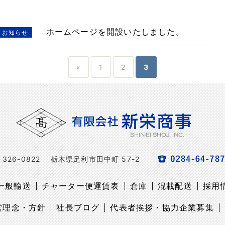
ホームページを開設いたしました。
お知らせ
«
1
2
3
326-0822
栃木県足利市田中町 57-2
一般輸送
チャーター便運賃表
倉庫
混載配送
採用
営理念・方針
社長ブログ
代表者挨拶・協力企業募集