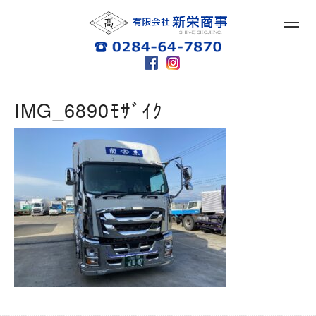
IMG_6890ﾓｻﾞｲｸ